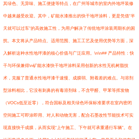
其绿色、无异味、施工便捷等特点，在广州等城市的室内外地坪装修
中越来越受欢迎。其中，矿能水漆推出的快干地坪涂料，更是凭借“半
天就可以过车”的高效施工性，为用户解决了传统地坪涂装周期长的困
扰。本文将从产品特点、适用范围、施工工艺及使用优势等方面，深
入解析这种水性地坪漆的核心价值与广泛应用。\n\n## 产品特性：快
干与环保兼得\n矿能水漆快干地坪涂料采用创新的水性无机树脂技
术，克服了普通水性地坪漆干速慢、成膜弱、附着差的难点。与溶剂
型涂料相比，它没有刺鼻的有毒溶剂味，不含甲醛、甲苯等挥发物
（VOCs低至近零），符合国标及相关绿色环保标准要求在室内密闭
空间施工可即涂即用、对人和动物无害，配合石墨改性节能技术可实
现直接快干成膜，从而实现“上午施工、下午就可承重通行车辆”。在